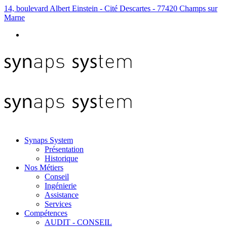
14, boulevard Albert Einstein - Cité Descartes - 77420 Champs sur
Marne
Synaps System
Présentation
Historique
Nos Métiers
Conseil
Ingénierie
Assistance
Services
Compétences
AUDIT - CONSEIL