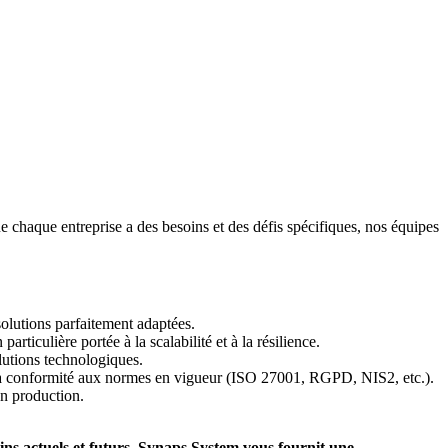
chaque entreprise a des besoins et des défis spécifiques, nos équipes
solutions parfaitement adaptées.
rticulière portée à la scalabilité et à la résilience.
olutions technologiques.
et la conformité aux normes en vigueur (ISO 27001, RGPD, NIS2, etc.).
en production.
ns actuels et futurs. Synaps System vous fournit une