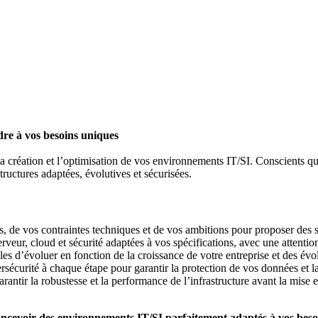
re à vos besoins uniques
réation et l’optimisation de vos environnements IT/SI. Conscients que 
tructures adaptées, évolutives et sécurisées.
s, de vos contraintes techniques et de vos ambitions pour proposer des 
veur, cloud et sécurité adaptées à vos spécifications, avec une attention pa
bles d’évoluer en fonction de la croissance de votre entreprise et des év
bersécurité à chaque étape pour garantir la protection de vos données 
arantir la robustesse et la performance de l’infrastructure avant la mise 
oncevoir des environnements IT/SI parfaitement adaptés à vos besoi