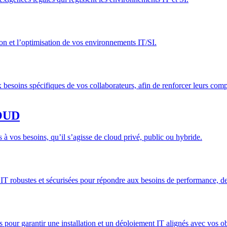
n et l’optimisation de vos environnements IT/SI.
 besoins spécifiques de vos collaborateurs, afin de renforcer leurs co
OUD
à vos besoins, qu’il s’agisse de cloud privé, public ou hybride.
T robustes et sécurisées pour répondre aux besoins de performance, de sc
 pour garantir une installation et un déploiement IT alignés avec vos obj