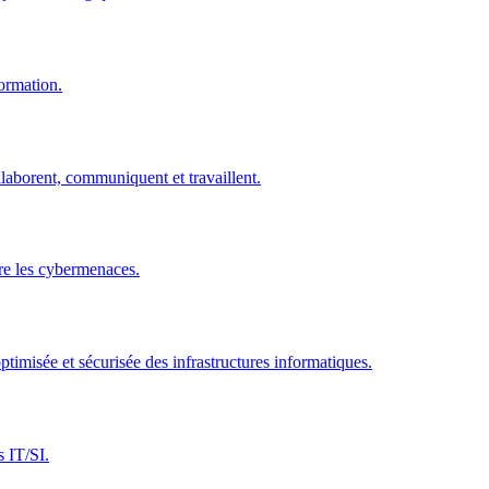
ormation.
laborent, communiquent et travaillent.
tre les cybermenaces.
timisée et sécurisée des infrastructures informatiques.
s IT/SI.