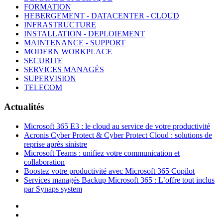
FORMATION
HEBERGEMENT - DATACENTER - CLOUD
INFRASTRUCTURE
INSTALLATION - DEPLOIEMENT
MAINTENANCE - SUPPORT
MODERN WORKPLACE
SECURITE
SERVICES MANAGÉS
SUPERVISION
TELECOM
Actualités
Microsoft 365 E3 : le cloud au service de votre productivité
Acronis Cyber Protect & Cyber Protect Cloud : solutions de
reprise après sinistre
Microsoft Teams : unifiez votre communication et
collaboration
Boostez votre productivité avec Microsoft 365 Copilot
Services managés Backup Microsoft 365 : L’offre tout inclus
par Synaps system