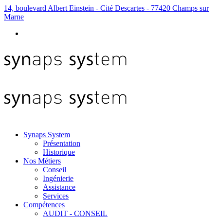
14, boulevard Albert Einstein - Cité Descartes - 77420 Champs sur
Marne
Synaps System
Présentation
Historique
Nos Métiers
Conseil
Ingénierie
Assistance
Services
Compétences
AUDIT - CONSEIL