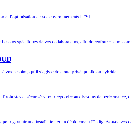
n et l’optimisation de vos environnements IT/SI.
 besoins spécifiques de vos collaborateurs, afin de renforcer leurs co
OUD
à vos besoins, qu’il s’agisse de cloud privé, public ou hybride.
T robustes et sécurisées pour répondre aux besoins de performance, de sc
 pour garantir une installation et un déploiement IT alignés avec vos obj