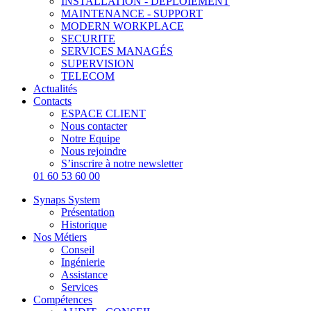
INSTALLATION - DEPLOIEMENT
MAINTENANCE - SUPPORT
MODERN WORKPLACE
SECURITE
SERVICES MANAGÉS
SUPERVISION
TELECOM
Actualités
Contacts
ESPACE CLIENT
Nous contacter
Notre Equipe
Nous rejoindre
S’inscrire à notre newsletter
01 60 53 60 00
Synaps System
Présentation
Historique
Nos Métiers
Conseil
Ingénierie
Assistance
Services
Compétences