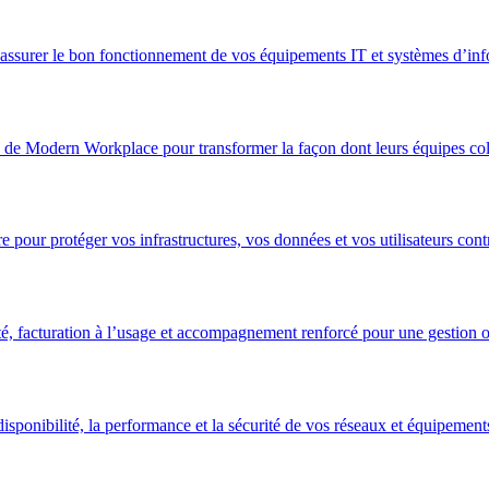
 assurer le bon fonctionnement de vos équipements IT et systèmes d’inf
 de Modern Workplace pour transformer la façon dont leurs équipes col
 pour protéger vos infrastructures, vos données et vos utilisateurs con
é, facturation à l’usage et accompagnement renforcé pour une gestion op
sponibilité, la performance et la sécurité de vos réseaux et équipement