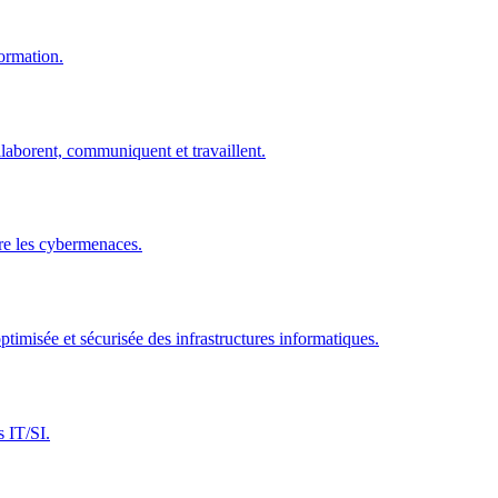
ormation.
laborent, communiquent et travaillent.
tre les cybermenaces.
timisée et sécurisée des infrastructures informatiques.
s IT/SI.