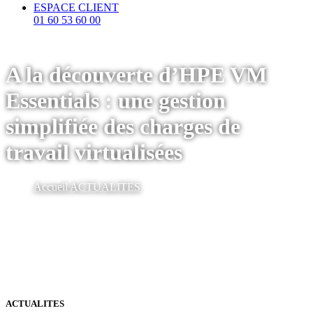
ESPACE CLIENT
01 60 53 60 00
A la découverte d’HPE VM
Essentials : une gestion
simplifiée des charges de
travail virtualisées
Accueil
ACTUALITES
ACTUALITES