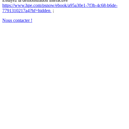
Essayez la démonstration interactive
https://www.hpe.com/psnow/ebook/a95a30e1-7f3b-4c68-b6de-
7791310217a4?hf=hidden
;
Nous contacter !