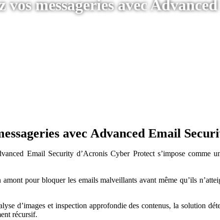
ez vos messageries avec Advanced
 messageries avec Advanced Email Securi
 Advanced Email Security d’Acronis Cyber Protect s’impose comme un
n amont pour bloquer les emails malveillants avant même qu’ils n’atteig
e d’images et inspection approfondie des contenus, la solution détect
ent récursif.