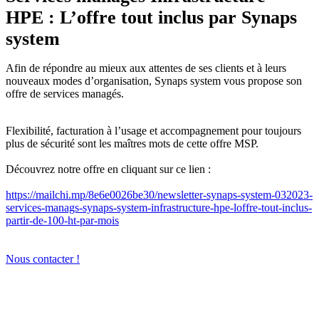
HPE : L’offre tout inclus par Synaps
system
Afin de répondre au mieux aux attentes de ses clients et à leurs
nouveaux modes d’organisation, Synaps system vous propose son
offre de services managés.
Flexibilité, facturation à l’usage et accompagnement pour toujours
plus de sécurité sont les maîtres mots de cette offre MSP.
Découvrez notre offre en cliquant sur ce lien :
https://mailchi.mp/8e6e0026be30/newsletter-synaps-system-032023-
services-manags-synaps-system-infrastructure-hpe-loffre-tout-inclus-
partir-de-100-ht-par-mois
Nous contacter !