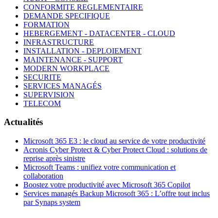
CONFORMITE REGLEMENTAIRE
DEMANDE SPECIFIQUE
FORMATION
HEBERGEMENT - DATACENTER - CLOUD
INFRASTRUCTURE
INSTALLATION - DEPLOIEMENT
MAINTENANCE - SUPPORT
MODERN WORKPLACE
SECURITE
SERVICES MANAGÉS
SUPERVISION
TELECOM
Actualités
Microsoft 365 E3 : le cloud au service de votre productivité
Acronis Cyber Protect & Cyber Protect Cloud : solutions de
reprise après sinistre
Microsoft Teams : unifiez votre communication et
collaboration
Boostez votre productivité avec Microsoft 365 Copilot
Services managés Backup Microsoft 365 : L’offre tout inclus
par Synaps system