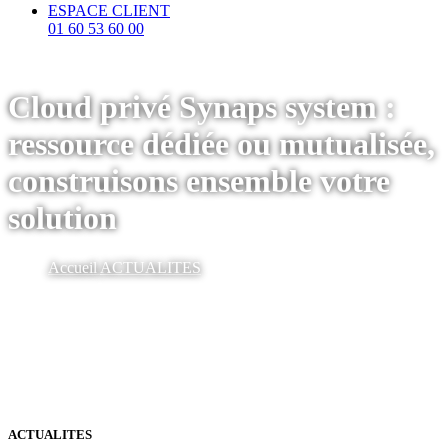
ESPACE CLIENT
01 60 53 60 00
Cloud privé Synaps system :
ressource dédiée ou mutualisée,
construisons ensemble votre
solution
Accueil
ACTUALITES
ACTUALITES