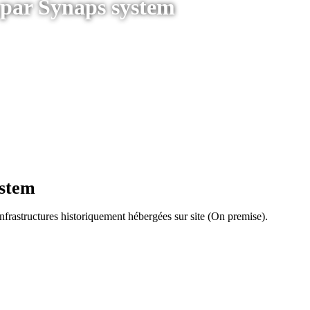
d par Synaps system
ystem
 infrastructures historiquement hébergées sur site (On premise).