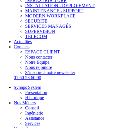
INFRASTRUCTURE
INSTALLATION - DEPLOIEMENT
MAINTENANCE - SUPPORT
MODERN WORKPLACE
SECURITE
SERVICES MANAGÉS
SUPERVISION
TELECOM
Actualités
Contacts
ESPACE CLIENT
Nous contacter
Notre Equipe
Nous rejoindre
S’inscrire à notre newsletter
01 60 53 60 00
Synaps System
Présentation
Historique
Nos Métiers
Conseil
Ingénierie
Assistance
Services