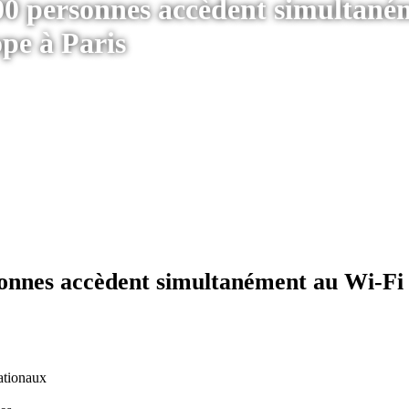
00 personnes accèdent simultané
pe à Paris
onnes accèdent simultanément au Wi-Fi 
nationaux