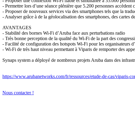
- Proposer une connexion Wi-Fi fiable et simultanée à 35.000 person
- Permettre lors d’une séance plénière que 5.200 personnes accèdent
- Proposer de nouveaux services via des smartphones tels que la tradu
- Analyser grâce à de la géolocalisation des smartphones, des cartes 
AVANTAGES
- Stabilité des bornes Wi-Fi d’Aruba face aux perturbations radio
- Très bonne perception de la qualité du Wi-Fi de la part des congressi
- Facilité de configuration des hotspots Wi-Fi pour les organisateurs 
- Wi-Fi de très haut niveau permettant à Viparis de remporter des appe
Synaps system a déployé de nombreux projets Aruba dans des infrastr
https://www.arubanetworks.com/fr/ressources/etude-de-cas/viparis-co
Nous contacter !