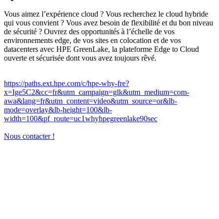
Vous aimez l’expérience cloud ? Vous recherchez le cloud hybride
qui vous convient ? Vous avez besoin de flexibilité et du bon niveau
de sécurité ? Ouvrez des opportunités à l’échelle de vos
environnements edge, de vos sites en colocation et de vos
datacenters avec HPE GreenLake, la plateforme Edge to Cloud
ouverte et sécurisée dont vous avez toujours rêvé.
https://paths.ext.hpe.com/c/hpe-why-fre?
x=Ige5C2&cc=fr&utm_campaign=glk&utm_medium=com-
awa&lang=fr&utm_content=video&utm_source=or&lb-
mode=overlay&lb-height=100&lb-
width=100&pf_route=uc1whyhpegreenlake90sec
Nous contacter !