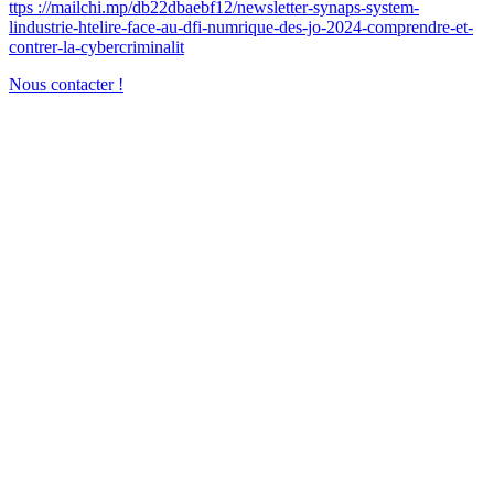
ttps ://mailchi.mp/db22dbaebf12/newsletter-synaps-system-
lindustrie-htelire-face-au-dfi-numrique-des-jo-2024-comprendre-et-
contrer-la-cybercriminalit
Nous contacter !