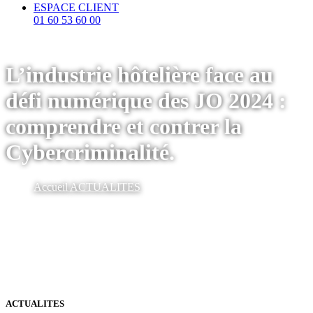
ESPACE CLIENT
01 60 53 60 00
L’industrie hôtelière face au
défi numérique des JO 2024 :
comprendre et contrer la
Cybercriminalité.
Accueil
ACTUALITES
ACTUALITES