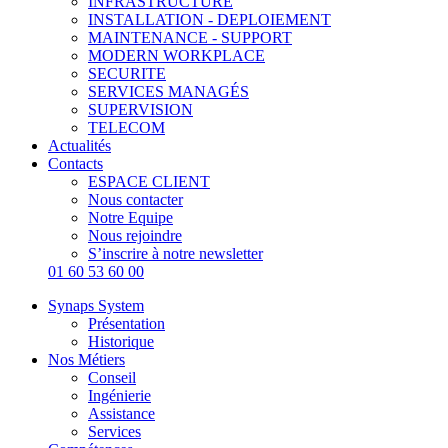
INFRASTRUCTURE
INSTALLATION - DEPLOIEMENT
MAINTENANCE - SUPPORT
MODERN WORKPLACE
SECURITE
SERVICES MANAGÉS
SUPERVISION
TELECOM
Actualités
Contacts
ESPACE CLIENT
Nous contacter
Notre Equipe
Nous rejoindre
S’inscrire à notre newsletter
01 60 53 60 00
Synaps System
Présentation
Historique
Nos Métiers
Conseil
Ingénierie
Assistance
Services