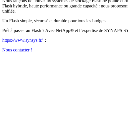
Nous lançons de nouveaux systèmes de stockage Flash de pointe et de
Flash hybride, haute performance ou grande capacité : nous proposons
unifiée.
Un Flash simple, sécurisé et durable pour tous les budgets.
Prêt à passer au Flash ? Avec NetApp® et l’expertise de SYNAPS SYS
https://www.synsys.fr/
;
Nous contacter !