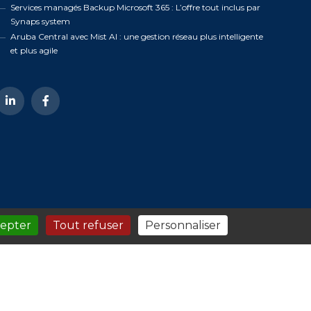
Services managés Backup Microsoft 365 : L’offre tout inclus par
Synaps system
Aruba Central avec Mist AI : une gestion réseau plus intelligente
et plus agile
cepter
Tout refuser
Personnaliser
Un site internet réalisé par l'Agence
DIGEETAL