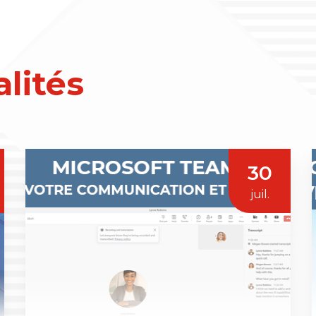
lités
30
juil.