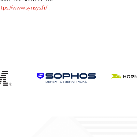
tps://www.synsys.fr/
;