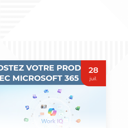
28
juil.