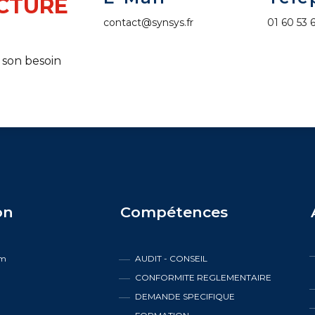
CTURE
contact@synsys.fr
01 60 53 
 son besoin
on
Compétences
em
AUDIT - CONSEIL
CONFORMITE REGLEMENTAIRE
s
DEMANDE SPECIFIQUE