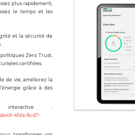
agissez plus rapidement,
uisez le temps et les
grité et la sécurité de
.
politiques Zero Trust,
risées certifiées.
e de vie, améliorez la
d’énergie grâce à des
interactive :
de49-4fda-8cd7-
pour transformer vos