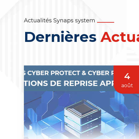
Actualités Synaps system
Dernières
Actua
4
août