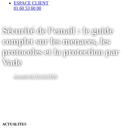
ESPACE CLIENT
01 60 53 60 00
Sécurité de l’email : le guide
complet sur les menaces, les
protocoles et la protection par
Vade
Accueil
ACTUALITES
ACTUALITES