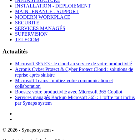
INFRASTRUCTURE
INSTALLATION - DEPLOIEMENT
MAINTENANCE - SUPPORT
MODERN WORKPLACE
SECURITE
SERVICES MANAGÉS
SUPERVISION
TELECOM
Actualités
Microsoft 365 E3 : le cloud au service de votre productivité
Acronis Cyber Protect & Cyber Protect Cloud : solutions de
reprise après sinistre
Microsoft Teams : unifiez votre communication et
collaboration
Boostez votre productivité avec Microsoft 365 Copilot
Services managés Backup Microsoft 365 : L’offre tout inclus
par Synaps system
©
2026
- Synaps system -
Mentions Légales