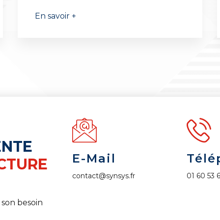
En savoir +
ENTE
E-Mail
Télé
CTURE
contact@synsys.fr
01 60 53 
 son besoin