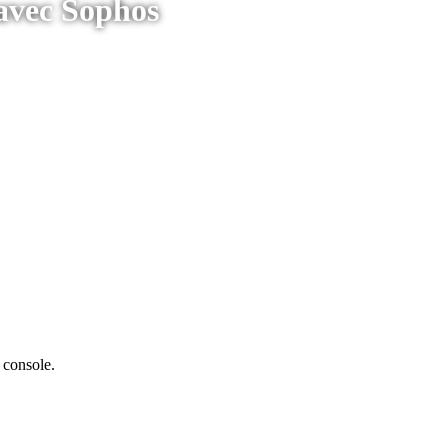
 avec Sophos
e console.