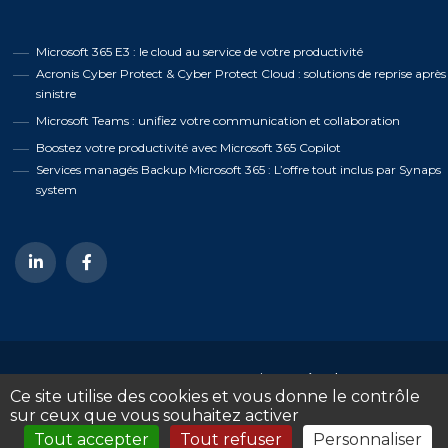
Microsoft 365 E3 : le cloud au service de votre productivité
Acronis Cyber Protect & Cyber Protect Cloud : solutions de reprise après
sinistre
Microsoft Teams : unifiez votre communication et collaboration
Boostez votre productivité avec Microsoft 365 Copilot
Services managés Backup Microsoft 365 : L’offre tout inclus par Synaps
system
©
2026
- Synaps system -
Mentions Légales
Ce site utilise des cookies et vous donne le contrôle
sur ceux que vous souhaitez activer
Un site internet réalisé par l'Agence
DIGEETAL
Tout accepter
Tout refuser
Personnaliser