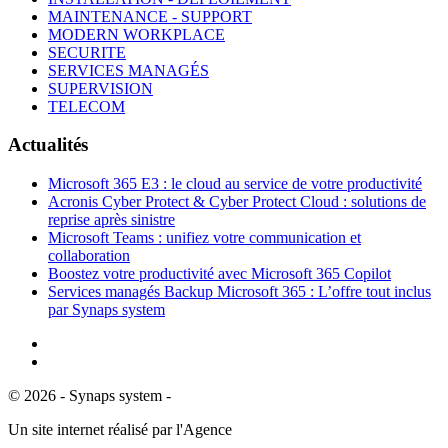
MAINTENANCE - SUPPORT
MODERN WORKPLACE
SECURITE
SERVICES MANAGÉS
SUPERVISION
TELECOM
Actualités
Microsoft 365 E3 : le cloud au service de votre productivité
Acronis Cyber Protect & Cyber Protect Cloud : solutions de
reprise après sinistre
Microsoft Teams : unifiez votre communication et
collaboration
Boostez votre productivité avec Microsoft 365 Copilot
Services managés Backup Microsoft 365 : L’offre tout inclus
par Synaps system
©
2026
- Synaps system -
Mentions Légales
Un site internet réalisé par l'Agence
DIGEETAL