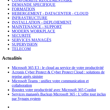
CONFORMITE REGLEMENTAIRE
DEMANDE SPECIFIQUE
FORMATION
HEBERGEMENT - DATACENTER - CLOUD
INFRASTRUCTURE
INSTALLATION - DEPLOIEMENT
MAINTENANCE - SUPPORT
MODERN WORKPLACE
SECURITE
SERVICES MANAGÉS
SUPERVISION
TELECOM
Actualités
Microsoft 365 E3 : le cloud au service de votre productivité
Acronis Cyber Protect & Cyber Protect Cloud : solutions de
reprise après sinistre
Microsoft Teams : unifiez votre communication et
collaboration
Boostez votre productivité avec Microsoft 365 Copilot
Services managés Backup Microsoft 365 : L’offre tout inclus
par Synaps system