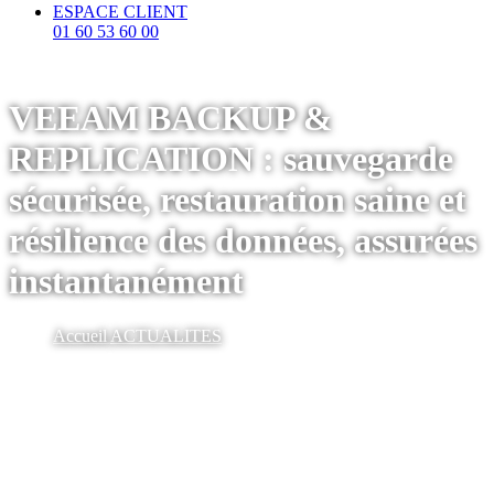
ESPACE CLIENT
01 60 53 60 00
VEEAM BACKUP &
REPLICATION : sauvegarde
sécurisée, restauration saine et
résilience des données, assurées
instantanément
Accueil
ACTUALITES