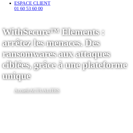
ESPACE CLIENT
01 60 53 60 00
WithSecure™ Elements :
arrêtez les menaces. Des
ransomwares aux attaques
ciblées, grâce à une plateforme
unique
Accueil
ACTUALITES