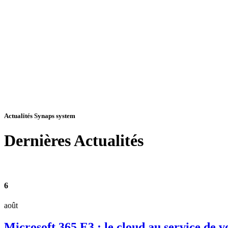
Actualités Synaps system
Dernières
Actualités
6
août
Microsoft 365 E3 : le cloud au service de v